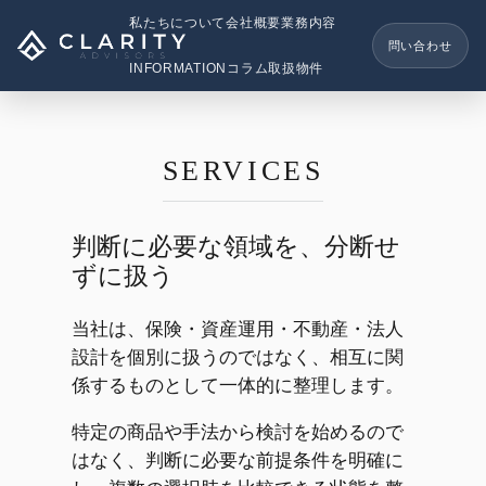
内
私たちについて
会社概要
業務内容
容
問い合わせ
を
INFORMATION
コラム
取扱物件
ス
キ
ッ
SERVICES
プ
判断に必要な領域を、分断せ
ずに扱う
当社は、保険・資産運用・不動産・法人
設計を個別に扱うのではなく、相互に関
係するものとして一体的に整理します。
特定の商品や手法から検討を始めるので
はなく、判断に必要な前提条件を明確に