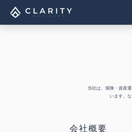
内
容
を
ス
キ
ッ
プ
当社は、保険・資産運
います。な
会社概要