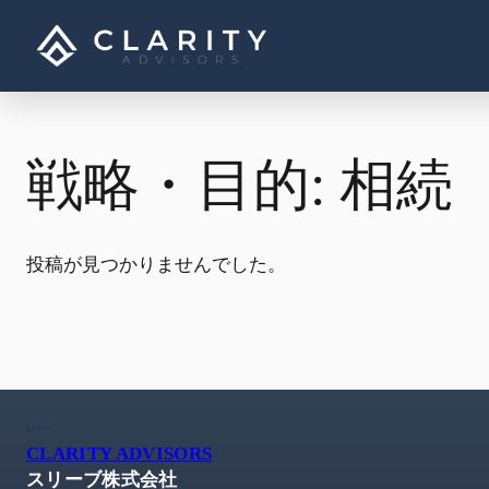
内
容
を
ス
キ
ッ
戦略・目的:
相続
プ
投稿が見つかりませんでした。
CLARITY ADVISORS
スリーブ株式会社