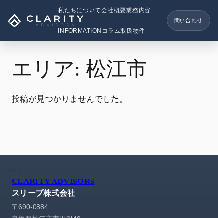
内
私たちについて
会社概要
業務内容
容
問い合わせ
を
INFORMATION
コラム
取扱物件
ス
キ
エリア:
松江市
ッ
プ
投稿が見つかりませんでした。
CLARITY ADVISORS
スリーブ株式会社
〒690-0884