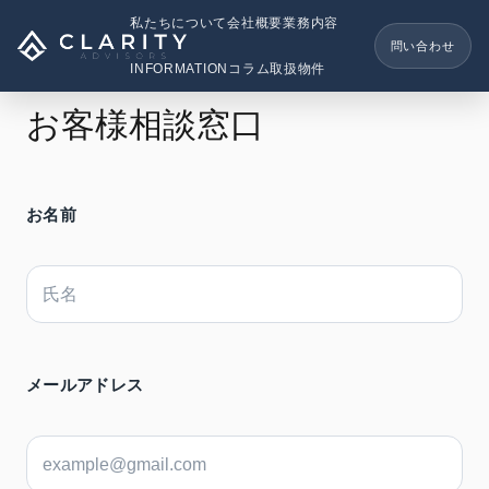
内
私たちについて
会社概要
業務内容
容
問い合わせ
を
INFORMATION
コラム
取扱物件
ス
お客様相談窓口
キ
ッ
プ
お名前
メールアドレス